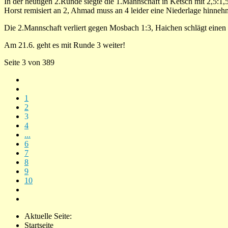
In der heutigen 2.Runde siegte die 1.Mannschaft in Ketsch mit 2,5:1
Horst remisiert an 2, Ahmad muss an 4 leider eine Niederlage hinneh
Die 2.Mannschaft verliert gegen Mosbach 1:3, Haichen schlägt einen 
Am 21.6. geht es mit Runde 3 weiter!
Seite 3 von 389
1
2
3
4
...
6
7
8
9
10
Aktuelle Seite:
Startseite