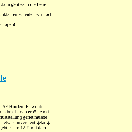
dann geht es in die Ferien.
unklar, entscheiden wir noch.
achopen!
le
ie SF Hörden. Es wurde
 nahm. Ulrich erhöhte mit
uststellung geriet musste
h etwas unverdient gelang.
geht es am 12.7. mit dem