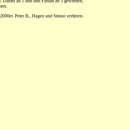
,5. Daniel an 1 und und Fabian an 3 gewinnen,
men.
2000er. Peter B., Hagen und Simon verlieren.