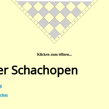
Klicken zum öffnen...
er Schachopen
g
liste