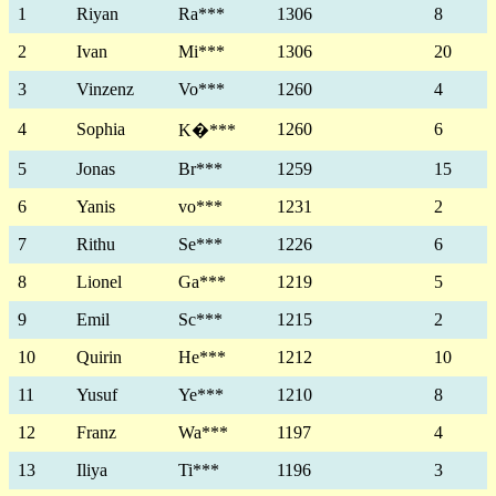
1
Riyan
Ra***
1306
8
2
Ivan
Mi***
1306
20
3
Vinzenz
Vo***
1260
4
4
Sophia
1260
6
K�***
5
Jonas
Br***
1259
15
6
Yanis
vo***
1231
2
7
Rithu
Se***
1226
6
8
Lionel
Ga***
1219
5
9
Emil
Sc***
1215
2
10
Quirin
He***
1212
10
11
Yusuf
Ye***
1210
8
12
Franz
Wa***
1197
4
13
Iliya
Ti***
1196
3