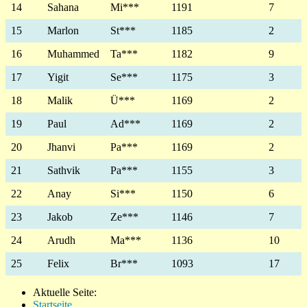
14
Sahana
Mi***
1191
7
15
Marlon
St***
1185
2
16
Muhammed
Ta***
1182
9
17
Yigit
Se***
1175
3
18
Malik
Ü***
1169
2
19
Paul
Ad***
1169
2
20
Jhanvi
Pa***
1169
2
21
Sathvik
Pa***
1155
3
22
Anay
Si***
1150
6
23
Jakob
Ze***
1146
7
24
Arudh
Ma***
1136
10
25
Felix
Br***
1093
17
Aktuelle Seite:
Startseite