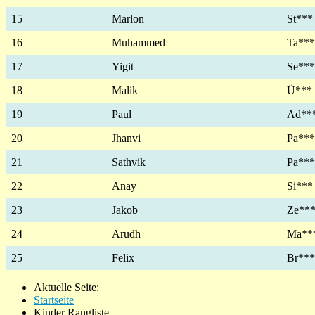
15
Marlon
St***
16
Muhammed
Ta***
17
Yigit
Se***
18
Malik
Ü***
19
Paul
Ad**
20
Jhanvi
Pa***
21
Sathvik
Pa***
22
Anay
Si***
23
Jakob
Ze**
24
Arudh
Ma**
25
Felix
Br***
Aktuelle Seite:
Startseite
Kinder Rangliste