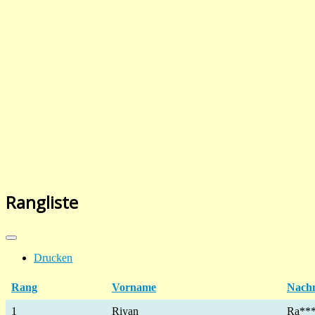
Rangliste
Drucken
Rang
Vorname
Nach
1
Riyan
Ra**