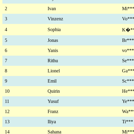
2
Ivan
Mi**
3
Vinzenz
Vo**
4
Sophia
K�*
5
Jonas
Br***
6
Yanis
vo***
7
Rithu
Se***
8
Lionel
Ga**
9
Emil
Sc***
10
Quirin
He**
11
Yusuf
Ye**
12
Franz
Wa**
13
Iliya
Ti***
14
Sahana
Mi**