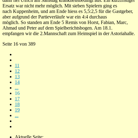
dann fiel Ulrich am Samstag krankheitsbedingt aus. Ein kurzfristiger
Ersatz war nicht mehr möglich. Mit sieben Spielern ging es
nach Kuppenheim, und am Ende hiess es 5,5:2,5 für die Gastgeber,
aber aufgrund der Partieverläufe war ein 4:4 durchaus
möglich. So standen am Ende 5 Remis von Horst, Fabian, Marc,
Ahmad und Peter auf dem Spielberichtsbogen. Am 18.1.
empfangen wir die 2.Mannschaft zum Heimspiel in der Astoriahalle.
Seite 16 von 389
11
12
13
14
...
16
17
18
19
...
Aktuelle Seite: